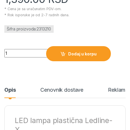
* Cena je sa uračunatim PDV-om.
* Rok isporuke je od 2-7 radnih dana.
Šifra proizvoda:2313210
LED lampa plastična Ledline-X količina
Dodaj u korpu
Opis
Cenovnik dostave
Reklamac
LED lampa plastična Ledline-
X