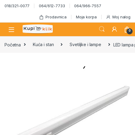
Skip to navigation
Skip to content
018/321-0077
064/612-7733
064/966-7557
Prodavnica
Moja korpa
Moj nalog
0
Početna
Kuća i stan
Svetiljke i lampe
LED lampa 