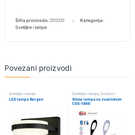
Šifra proizvoda:
2313210
Kategorija:
Svetiljke i lampe
Povezani proizvodi
Svetiljke i lampe
Svetiljke i lampe
,
Zvučnici i
karaoke
LED lampa Bergen
Stona lampa sa zvučnikom
CSS-1866