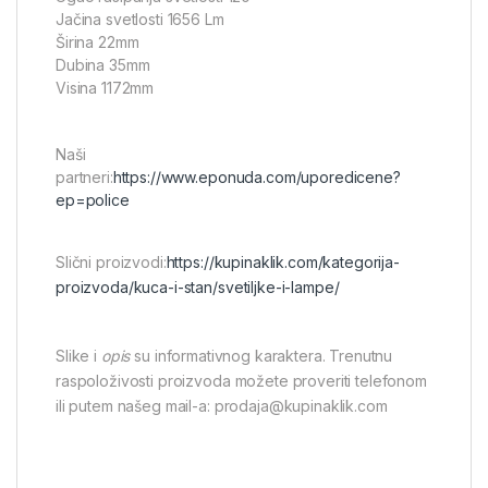
Jačina svetlosti 1656 Lm
Širina 22mm
Dubina 35mm
Visina 1172mm
Naši
partneri:
https://www.eponuda.com/uporedicene?
ep=police
Slični proizvodi:
https://kupinaklik.com/kategorija-
proizvoda/kuca-i-stan/svetiljke-i-lampe/
Slike i
opis
su informativnog karaktera. Trenutnu
raspoloživosti proizvoda možete proveriti telefonom
ili putem našeg mail-a: prodaja@kupinaklik.com