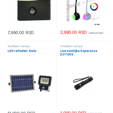
2,990.00
RSD
7,990.00
RSD
3,990.00
RSD
Svetiljke i lampe
Svetiljke i lampe
LED reflektor Solis
Led svetiljka Esperanza
EOT003
1,090.00
RSD