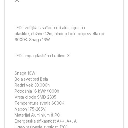
LED svetiljka izrađena od aluminijuma i
plastike, dužine 1.2m, hladno bele boje svetla od
6000K. Snaga 16W.
LED lampa plastična Ledline-X
Snaga 16W
Boja svetlosti Bela
Radni vek 30.000h
Potrošnja 16 kWh/1000h
Vrsta diode SMD 2835
Temperatura svetla 6000K
Napon 175-265V
Materijal Aluminijum & PC
Energetska efikasnost A++, A+, A
Ugao rasipanja svetlosti 120˚