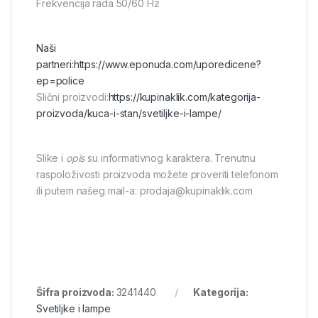
Frekvencija rada 50/60 Hz
Naši
partneri:
https://www.eponuda.com/uporedicene?
ep=police
Slični proizvodi:
https://kupinaklik.com/kategorija-
proizvoda/kuca-i-stan/svetiljke-i-lampe/
Slike i
opis
su informativnog karaktera. Trenutnu
raspoloživosti proizvoda možete proveriti telefonom
ili putem našeg mail-a: prodaja@kupinaklik.com
Šifra proizvoda:
3241440
Kategorija:
Svetiljke i lampe