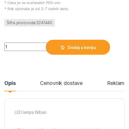
* Cena je sa uračunatim PDV-om.
* Rok isporuke je od 2-7 radnih dana.
Šifra proizvoda:3241440
LED lampa Bilbao količina
Dodaj u korpu
Opis
Cenovnik dostave
Reklamac
LED lampa Bilbao