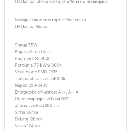
LED lampa, oblika valjka, izrađena od aluminijuma.
Izdvaja je moderan i specifičan dizajn.
LED lampa Bilbao
Snaga 7.5W
Boja svetlosti Crna
Radni vek 25.000h
Potrošnja 7.5 kWh/1000h
Vrsta diode SMD 2835
Temperatura svetla 4000k
Napon 220-240V
Energetska efikasnost A++, A+, A
Ugao rasipanja svetlosti 360˚
Jačina svetlosti 380 Lm
Širina 89mm
Dubina 120mm
Visina 124mm