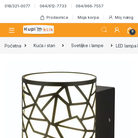
Skip to navigation
Skip to content
018/321-0077
064/612-7733
064/966-7557
Prodavnica
Moja korpa
Moj nalog
0
Početna
Kuća i stan
Svetiljke i lampe
LED lampa 