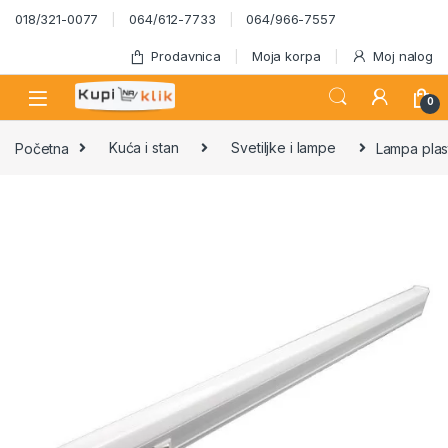
Skip to navigation
Skip to content
018/321-0077
064/612-7733
064/966-7557
Prodavnica
Moja korpa
Moj nalog
0
Početna
Kuća i stan
Svetiljke i lampe
Lampa pla