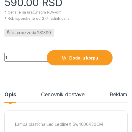
590.00
RSD
* Cena je sa uračunatim PDV-om.
* Rok isporuke je od 2-7 radnih dana.
Šifra proizvoda:2313110
Lampa plastična Led LedlineX 5w4000K30CM količina
Dodaj u korpu
Opis
Cenovnik dostave
Reklamac
Lampa plastična Led LedlineX 5w4000K30CM