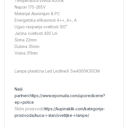
Temperatura svetla 4000k
Napon 175-265V
Materijal Aluminijum & PC
Energetska efikasnost A++, A+, A
Ugao rasipanja svetlosti 120˚
Jačina svetlosti 430 Lm
Širina 22mm
Dubina 35mm
Visina 311mm
Lampa plastična Led LedlineX 5w4000K30CM
Naši
partneri:
https://www.eponuda.com/uporedicene?
ep=police
Slični proizvodi:
https://kupinaklik.com/kategorija-
proizvoda/kuca-i-stan/svetiljke-i-lampe/