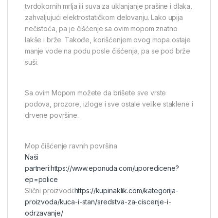
tvrdokornih mrlja ili suva za uklanjanje prašine i dlaka,
zahvaljujući elektrostatičkom delovanju. Lako upija
nečistoća, pa je čišćenje sa ovim mopom znatno
lakše i brže. Takođe, korišćenjem ovog mopa ostaje
manje vode na podu posle čišćenja, pa se pod brže
suši.
Sa ovim Mopom možete da brišete sve vrste
podova, prozore, izloge i sve ostale velike staklene i
drvene površine.
Mop čišćenje ravnih površina
Naši
partneri:
https://www.eponuda.com/uporedicene?
ep=police
Slični proizvodi:
https://kupinaklik.com/kategorija-
proizvoda/kuca-i-stan/sredstva-za-ciscenje-i-
odrzavanje/