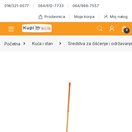
Skip to navigation
Skip to content
018/321-0077
064/612-7733
064/966-7557
Prodavnica
Moja korpa
Moj nalog
0
Početna
Kuća i stan
Sredstva za čišćenje i održavanj