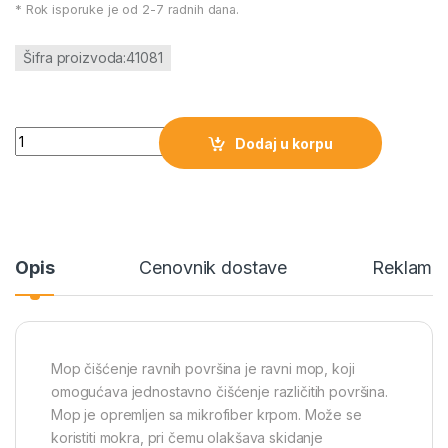
* Rok isporuke je od 2-7 radnih dana.
Šifra proizvoda:41081
Mop čišćenje ravnih površina količina
Dodaj u korpu
Opis
Cenovnik dostave
Reklamac
Mop čišćenje ravnih površina je ravni mop, koji
omogućava jednostavno čišćenje različitih površina.
Mop je opremljen sa mikrofiber krpom. Može se
koristiti mokra, pri čemu olakšava skidanje