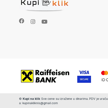
©
Kupi na klik
Sve cene su izražene u dinarima. PDV je uračun
a: kupinakliknis@gmail.com