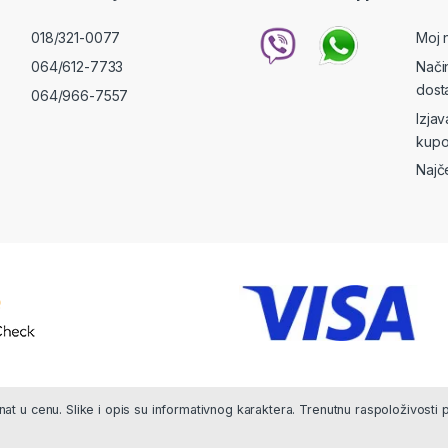
018/321-0077
Moj 
064/612-7733
Nači
dost
064/966-7557
Izja
kupo
Najč
at u cenu. Slike i opis su informativnog karaktera. Trenutnu raspoloživosti