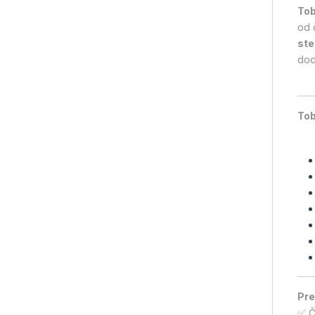
Tob
od 
ste
dod
Tob
Pre
✅ Čv