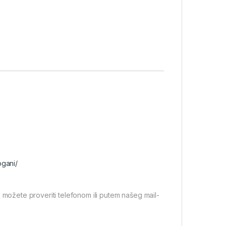
ogani/
 možete proveriti telefonom ili putem našeg mail-