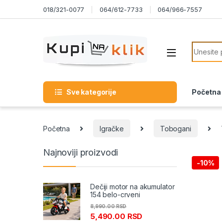
Skip to navigation
Skip to content
018/321-0077
064/612-7733
064/966-7557
Search f
Sve kategorije
Početna
Početna
Igračke
Tobogani
Najnoviji proizvodi
-
10%
Dečiji motor na akumulator
154 belo-crveni
8,990.00
RSD
5,490.00
RSD