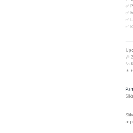
✅ P
✅ M
✅ L
✅ I
Upo
🎉 
💦 
👧👦
Part
Slič
Slik
a: 