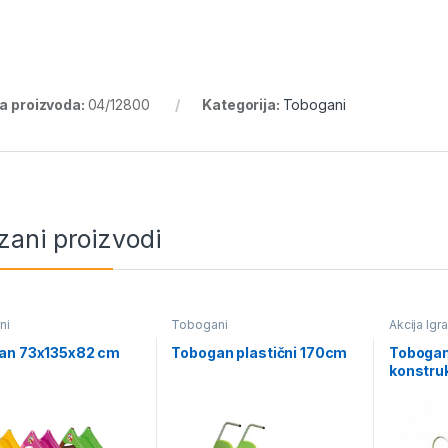
ra proizvoda:
04/12800
Kategorija:
Tobogani
zani proizvodi
ni
Tobogani
Akcija Igr
an 73x135x82 cm
Tobogan plastični 170cm
Tobogan
konstru