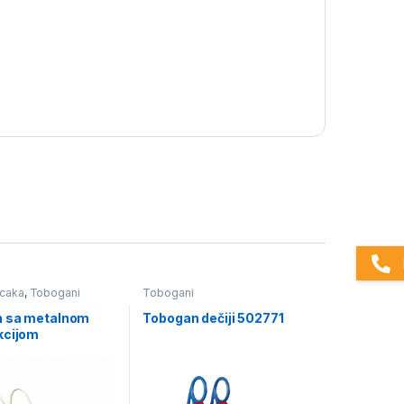
acaka
,
Tobogani
Tobogani
 sa metalnom
Tobogan dečiji 502771
kcijom