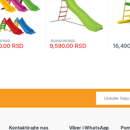
00
RSD
10,990.00
RSD
0.00
RSD
9,590.00
RSD
16,49
Kontaktirajte nas
Viber i WhatsApp
Pom