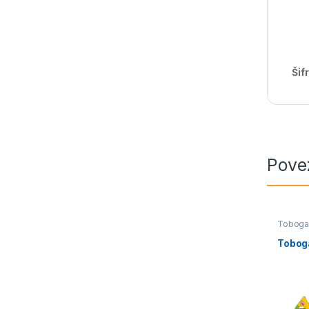
Šif
Pove
Toboga
Tobog