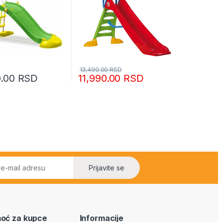
13,490.00
RSD
0.00
RSD
11,990.00
RSD
Prijavite se
oć za kupce
Informacije