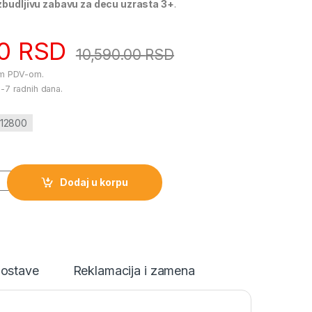
zbudljivu zabavu za decu uzrasta 3+
.
00
RSD
10,590.00
RSD
im PDV-om.
-7 radnih dana.
/12800
m 12800 količina
Dodaj u korpu
dostave
Reklamacija i zamena