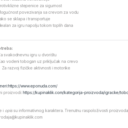
rotivklizne stepenice za sigurnost
ogućnost povezivanja sa crevom za vodu
ako se sklapa i transportuje
dealan za igru napolju tokom toplih dana
treba:
Za svakodnevnu igru u dvorištu
Kao vodeni tobogan uz priključak na crevo
 Za razvoj fizičke aktivnosti i motorike
neri:
https://www.eponuda.com/
ni proizvodi:
https://kupinaklik.com/kategorija-proizvoda/igracke/tob
e i
opis
su informativnog karaktera. Trenutnu raspoloživosti proizvoda
prodaja@kupinaklik.com