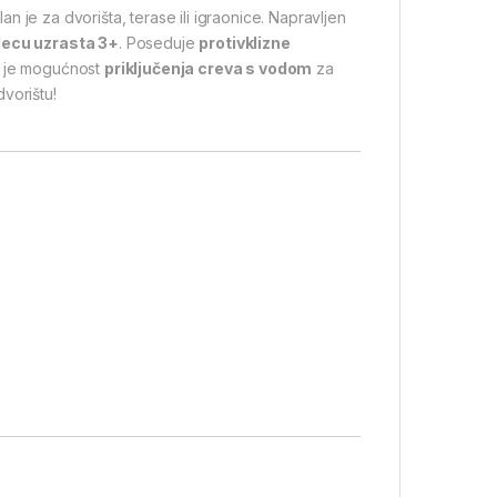
an je za dvorišta, terase ili igraonice. Napravljen
decu uzrasta 3+
. Poseduje
protivklizne
 je mogućnost
priključenja creva s vodom
za
vorištu!