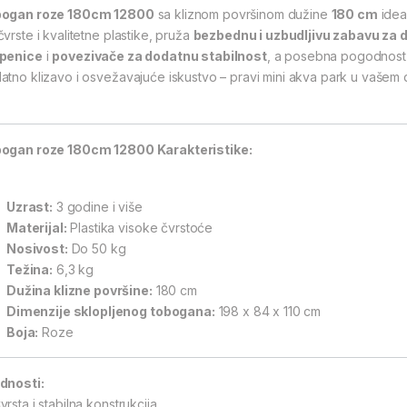
ogan roze 180cm 12800
sa kliznom površinom dužine
180 cm
ideal
čvrste i kvalitetne plastike, pruža
bezbednu i uzbudljivu zabavu za 
penice
i
povezivače za dodatnu stabilnost
, a posebna pogodnost
atno klizavo i osvežavajuće iskustvo – pravi mini akva park u vašem d
ogan roze 180cm 12800 Karakteristike:
Uzrast:
3 godine i više
Materijal:
Plastika visoke čvrstoće
Nosivost:
Do 50 kg
Težina:
6,3 kg
Dužina klizne površine:
180 cm
Dimenzije sklopljenog tobogana:
198 x 84 x 110 cm
Boja:
Roze
dnosti:
rsta i stabilna konstrukcija