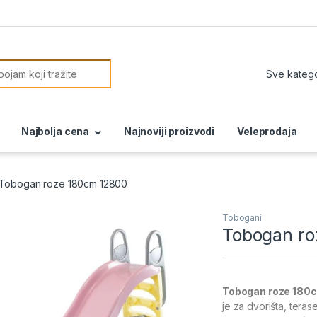
or:
Najbolja cena
Najnoviji proizvodi
Veleprodaja
Tobogan roze 180cm 12800
Tobogani
Tobogan ro
Tobogan roze 180
je za dvorišta, terase