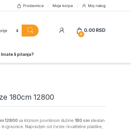
Prodavnica
Moja korpa
Moj nalog
0.00
RSD
0
Imate li pitanja?
ze 180cm 12800
cm 12800
sa kliznom površinom dužine
180 cm
idealan
 ili igraonice. Napravljen od čvrste i kvalitetne plastike,