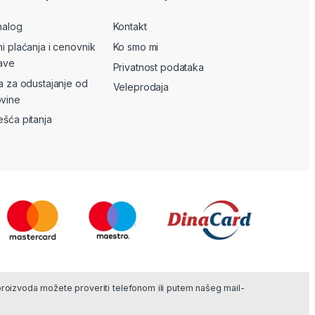
nalog
Kontakt
ni plaćanja i cenovnik
Ko smo mi
ave
Privatnost podataka
va za odustajanje od
Veleprodaja
vine
ešća pitanja
 proizvoda možete proveriti telefonom ili putem našeg mail-