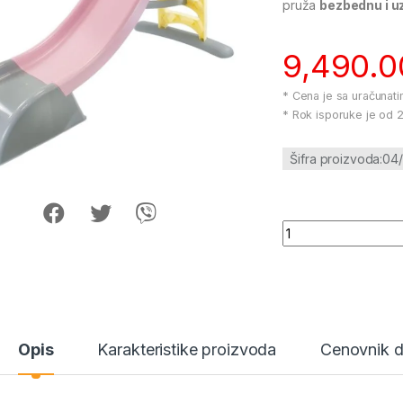
pruža
bezbednu i u
9,490.
* Cena je sa uračunat
* Rok isporuke je od 2
Šifra proizvoda:04
Tobogan roze 180c
Opis
Karakteristike proizvoda
Cenovnik 