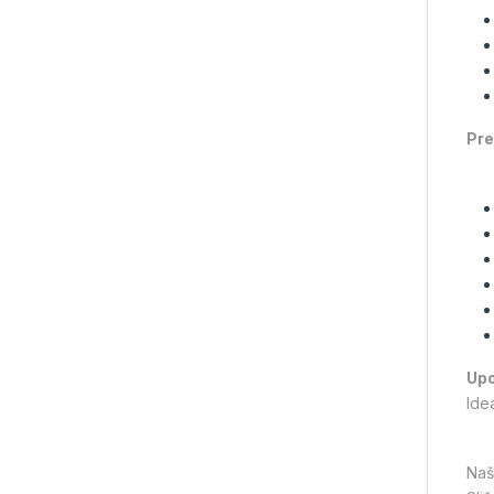
Pre
Upo
Ide
Naš