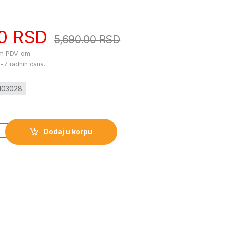
00
RSD
5,690.00
RSD
im PDV-om.
-7 radnih dana.
j103028
 BUKI količina
Dodaj u korpu