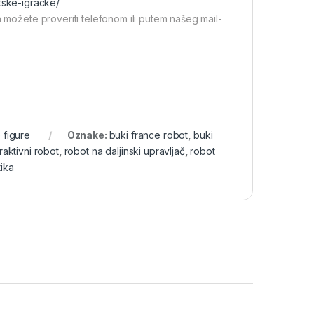
tske-igracke/
a možete proveriti telefonom ili putem našeg mail-
 figure
Oznake:
buki france robot
,
buki
raktivni robot
,
robot na daljinski upravljač
,
robot
ika