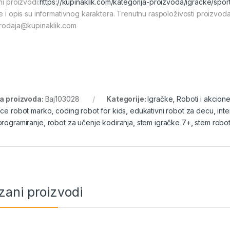
ni proizvodi:
https://kupinaklik.com/kategorija-proizvoda/igracke/spor
ke i opis su informativnog karaktera. Trenutnu raspoloživosti proizvod
prodaja@kupinaklik.com
ra proizvoda:
Baj103028
Kategorije:
Igračke
,
Roboti i akcione
nce robot marko
,
coding robot for kids
,
edukativni robot za decu
,
inte
programiranje
,
robot za učenje kodiranja
,
stem igračke 7+
,
stem robot
zani proizvodi