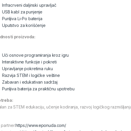
Infracrveni daljinski upravljač
USB kabl za punjenje
Punljiva Li-Po baterija
Uputstvo za korišćenje
dnosti proizvoda:
Uči osnove programiranja kroz igru
Interaktivne funkcije i pokreti
Upravljanje pokretima ruku
Razvija STEM i logičke veštine
Zabavan i edukativan sadržaj
Punljiva baterija za praktičnu upotrebu
treba:
alan za STEM edukaciju, učenje kodiranja, razvoj logičkog razmišljanj
 partner:
https://www.eponuda.com/