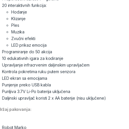
20 interaktivnih funkcija:
Hodanje
Klizanje
Ples
Muzika
Zvučni efekti
LED prikaz emocija
Programiranje do 50 akcija
10 edukativnih igara za kodiranje
Upravljanje infracrvenim daljinskim upravljačem
Kontrola pokretima ruku putem senzora
LED ekran sa emocijama
Punjenje preko USB kabla
Punljiva 3.7V Li-Po baterija uključena
Daljinski upravljač koristi 2 x AA baterije (nisu uključene)
ržaj pakovanja:
Robot Marko