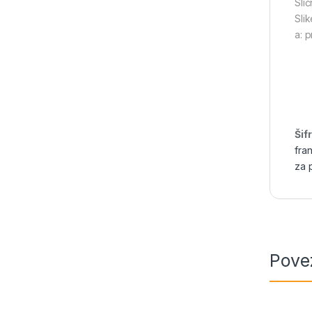
Slič
Sli
a: 
Šif
fra
za 
Pove