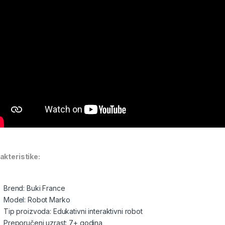
akteristike:
Brend: Buki France
Model: Robot Marko
Tip proizvoda: Edukativni interaktivni robot
Preporučeni uzrast: 7+ godina