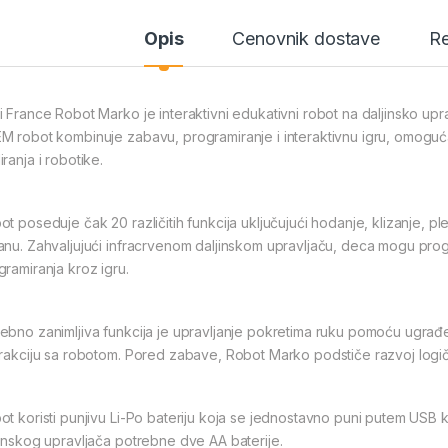
Opis
Cenovnik dostave
Re
i France Robot Marko je interaktivni edukativni robot na daljinsko up
M robot kombinuje zabavu, programiranje i interaktivnu igru, omoguć
ranja i robotike.
ot poseduje čak 20 različitih funkcija uključujući hodanje, klizanje, p
anu. Zahvaljujući infracrvenom daljinskom upravljaču, deca mogu program
gramiranja kroz igru.
ebno zanimljiva funkcija je upravljanje pokretima ruku pomoću ugrađ
erakciju sa robotom. Pored zabave, Robot Marko podstiče razvoj logičk
ot koristi punjivu Li-Po bateriju koja se jednostavno puni putem USB
jinskog upravljača potrebne dve AA baterije.