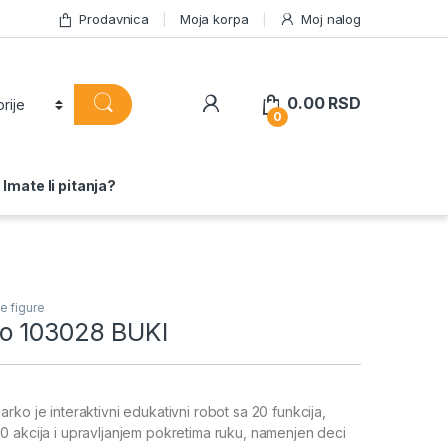
Prodavnica
Moja korpa
Moj nalog
0.00
RSD
0
Imate li pitanja?
e figure
o 103028 BUKI
rko je interaktivni edukativni robot sa 20 funkcija,
 akcija i upravljanjem pokretima ruku, namenjen deci