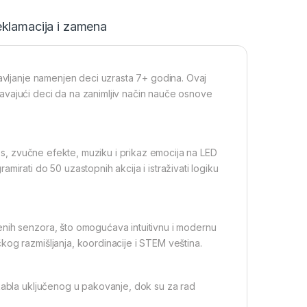
klamacija i zamena
ravljanje namenjen deci uzrasta 7+ godina. Ovaj
avajući deci da na zanimljiv način nauče osnove
les, zvučne efekte, muziku i prikaz emocija na LED
irati do 50 uzastopnih akcija i istraživati logiku
enih senzora, što omogućava intuitivnu i modernu
og razmišljanja, koordinacije i STEM veština.
 kabla uključenog u pakovanje, dok su za rad