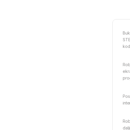
Buk
STE
kodi
Rob
ekr
pro
Pos
int
Rob
dal