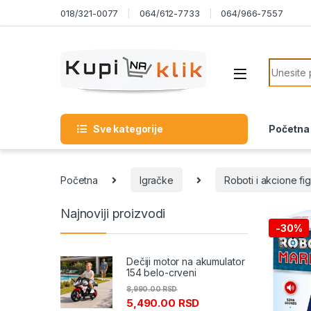
Skip to navigation
Skip to content
018/321-0077
064/612-7733
064/966-7557
Search f
Sve kategorije
Početna
Početna
Igračke
Roboti i akcione fi
Najnoviji proizvodi
-
30%
Dečiji motor na akumulator
154 belo-crveni
8,990.00
RSD
5,490.00
RSD