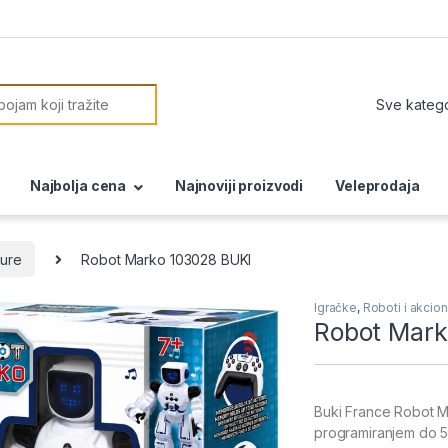
or:
Najbolja cena
Najnoviji proizvodi
Veleprodaja
gure
Robot Marko 103028 BUKI
Igračke
,
Roboti i akcion
Robot Mark
Buki France Robot Ma
programiranjem do 50