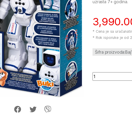
uzrasta 7+ godina.
3,990.
* Cena je sa uračunat
* Rok isporuke je od 2
Šifra proizvoda:Ba
Robot Marko 103028