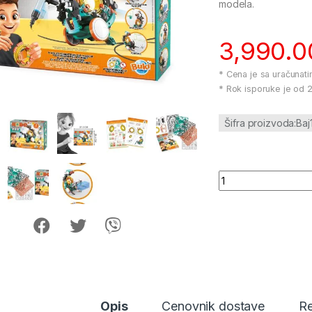
modela.
3,990.
* Cena je sa uračunat
* Rok isporuke je od 2
Šifra proizvoda:Ba
Robot Kodo 102892 
Opis
Cenovnik dostave
Re