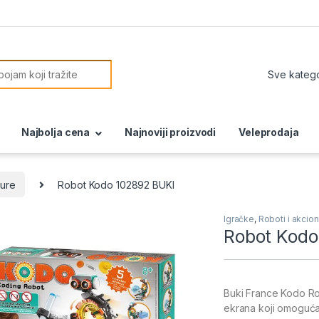
or:
Najbolja cena
Najnoviji proizvodi
Veleprodaja
gure
Robot Kodo 102892 BUKI
Igračke
,
Roboti i akcion
Robot Kodo
Buki France Kodo Ro
ekrana koji omogućav