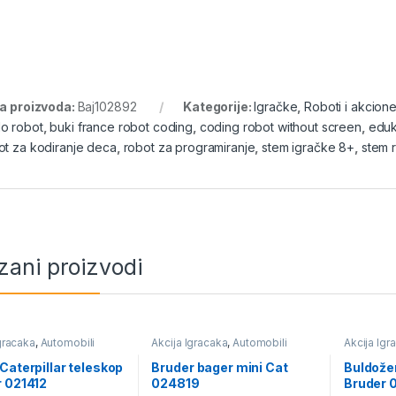
ra proizvoda:
Baj102892
Kategorije:
Igračke
,
Roboti i akcione
o robot
,
buki france robot coding
,
coding robot without screen
,
eduk
ot za kodiranje deca
,
robot za programiranje
,
stem igračke 8+
,
stem 
zani proizvodi
gracaka
,
Automobili
Akcija Igracaka
,
Automobili
Akcija Igr
 helikopteri
,
Igračke
avioni i helikopteri
,
Igračke
avioni i he
Caterpillar teleskop
Bruder bager mini Cat
Buldožer
 021412
024819
Bruder 