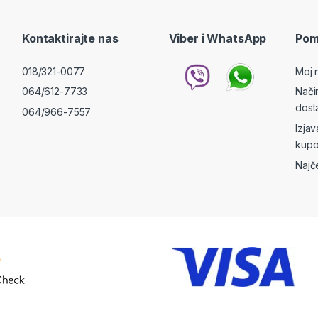
Kontaktirajte nas
Viber i WhatsApp
Pom
018/321-0077
Moj 
064/612-7733
Nači
dost
064/966-7557
Izja
kupo
Najč