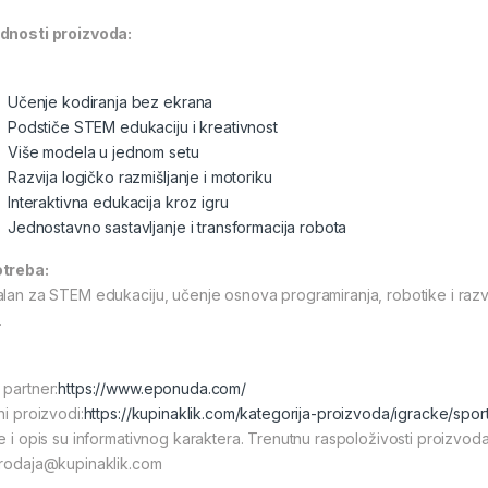
dnosti proizvoda:
Učenje kodiranja bez ekrana
Podstiče STEM edukaciju i kreativnost
Više modela u jednom setu
Razvija logičko razmišljanje i motoriku
Interaktivna edukacija kroz igru
Jednostavno sastavljanje i transformacija robota
treba:
alan za STEM edukaciju, učenje osnova programiranja, robotike i razv
.
 partner:
https://www.eponuda.com/
ni proizvodi:
https://kupinaklik.com/kategorija-proizvoda/igracke/spor
ke i opis su informativnog karaktera. Trenutnu raspoloživosti proizvod
prodaja@kupinaklik.com