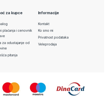
oć za kupce
Informacije
nalog
Kontakt
ni plaćanja i cenovnik
Ko smo mi
ave
Privatnost podataka
va za odustajanje od
Veleprodaja
vine
ešća pitanja