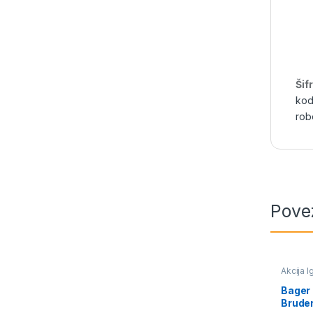
Šif
kod
rob
Pove
Akcija I
avioni i
Bager 
Bruder