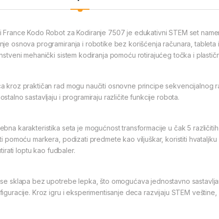
i France Kodo Robot za Kodiranje 7507 je edukativni STEM set name
nje osnova programiranja i robotike bez korišćenja računara, tableta ili
instveni mehanički sistem kodiranja pomoću rotirajućeg točka i plasti
a kroz praktičan rad mogu naučiti osnovne principe sekvencijalnog raz
stalno sastavljaju i programiraju različite funkcije robota.
ebna karakteristika seta je mogućnost transformacije u čak 5 različi
ati pomoću markera, podizati predmete kao viljuškar, koristiti hvataljku
šutirati loptu kao fudbaler.
 se sklapa bez upotrebe lepka, što omogućava jednostavno sastavljan
figuracije. Kroz igru i eksperimentisanje deca razvijaju STEM veštine, k