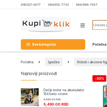
Skip to navigation
Skip to content
018/321-0077
064/612-7733
064/966-7557
Search f
Sve kategorije
Početna
Početna
Igračke
Roboti i akcione fi
Najnoviji proizvodi
-
30%
Dečiji motor na akumulator
154 belo-crveni
8,990.00
RSD
5,490.00
RSD