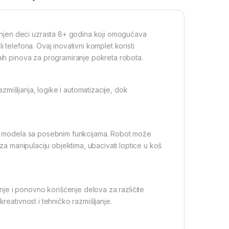
njen deci uzrasta 8+ godina koji omogućava
 telefona. Ovaj inovativni komplet koristi
čnih pinova za programiranje pokreta robota.
mišljanja, logike i automatizacije, dok
tih modela sa posebnim funkcijama. Robot može
 za manipulaciju objektima, ubacivati loptice u koš
je i ponovno korišćenje delova za različite
reativnost i tehničko razmišljanje.