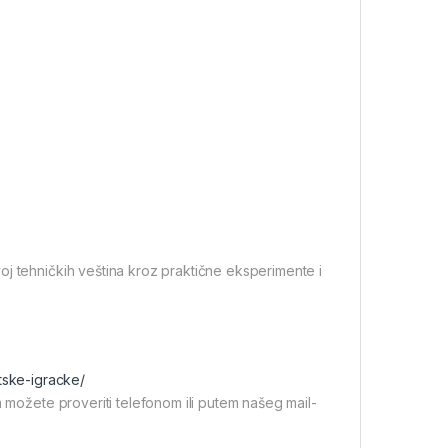
oj tehničkih veština kroz praktične eksperimente i
tske-igracke/
a možete proveriti telefonom ili putem našeg mail-