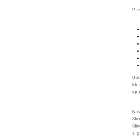
Pre
Upo
Ide
igru
Naš
Slič
Sli
a: 