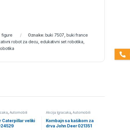
 figure
Oznake:
buki 7507
,
buki france
ativni robot za decu
,
edukativni set robotika
,
robotika
acaka
,
Automobili
Akcija Igracaka
,
Automobili
likopteri
,
Igračke
avioni i helikopteri
,
Igračke
 Caterpillar veliki
Kombajn sa kašikom za
024529
drva John Deer 021351