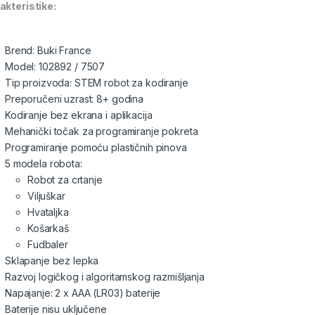
akteristike:
Brend: Buki France
Model: 102892 / 7507
Tip proizvoda: STEM robot za kodiranje
Preporučeni uzrast: 8+ godina
Kodiranje bez ekrana i aplikacija
Mehanički točak za programiranje pokreta
Programiranje pomoću plastičnih pinova
5 modela robota:
Robot za crtanje
Viljuškar
Hvataljka
Košarkaš
Fudbaler
Sklapanje bez lepka
Razvoj logičkog i algoritamskog razmišljanja
Napajanje: 2 x AAA (LR03) baterije
Baterije nisu uključene