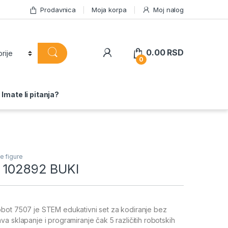
Prodavnica
Moja korpa
Moj nalog
0.00
RSD
0
Imate li pitanja?
e figure
 102892 BUKI
bot 7507 je STEM edukativni set za kodiranje bez
a sklapanje i programiranje čak 5 različitih robotskih