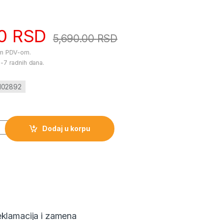
00
RSD
5,690.00
RSD
im PDV-om.
-7 radnih dana.
j102892
BUKI količina
Dodaj u korpu
klamacija i zamena