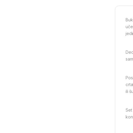
Buk
uče
jed
Dec
samo
Pos
crt
ili 
Set
kon