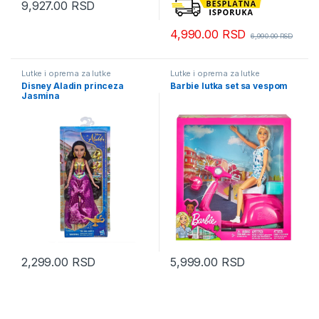
9,927.00
RSD
4,990.00
RSD
6,990.00
RSD
Lutke i oprema za lutke
Lutke i oprema za lutke
Disney Aladin princeza
Barbie lutka set sa vespom
Jasmina
2,299.00
RSD
5,999.00
RSD