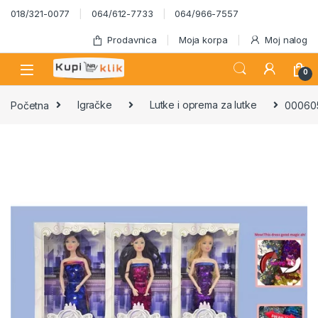
Skip to navigation
Skip to content
018/321-0077
064/612-7733
064/966-7557
Prodavnica
Moja korpa
Moj nalog
0
Početna
Igračke
Lutke i oprema za lutke
000605