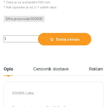
* Cena je sa uračunatim PDV-om.
* Rok isporuke je od 2-7 radnih dana.
Šifra proizvoda:000605
000605 Lutka količina
Dodaj u korpu
Opis
Cenovnik dostave
Reklamac
000605 Lutka