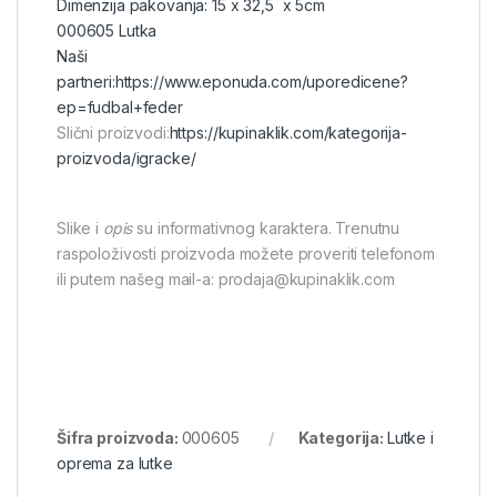
Dimenzija pakovanja: 15 x 32,5 x 5cm
000605 Lutka
Naši
partneri:
https://www.eponuda.com/uporedicene?
ep=fudbal+feder
Slični proizvodi:
https://kupinaklik.com/kategorija-
proizvoda/igracke/
Slike i
opis
su informativnog karaktera. Trenutnu
raspoloživosti proizvoda možete proveriti telefonom
ili putem našeg mail-a: prodaja@kupinaklik.com
Šifra proizvoda:
000605
Kategorija:
Lutke i
oprema za lutke