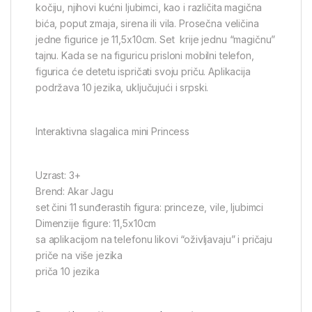
kočiju, njihovi kućni ljubimci, kao i različita magična
bića, poput zmaja, sirena ili vila. Prosečna veličina
jedne figurice je 11,5x10cm. Set krije jednu “magičnu”
tajnu. Kada se na figuricu prisloni mobilni telefon,
figurica će detetu ispričati svoju priču. Aplikacija
podržava 10 jezika, uključujući i srpski.
Interaktivna slagalica mini Princess
Uzrast: 3+
Brend: Akar Jagu
set čini 11 sunđerastih figura: princeze, vile, ljubimci
Dimenzije figure: 11,5x10cm
sa aplikacijom na telefonu likovi “oživljavaju” i pričaju
priče na više jezika
priča 10 jezika