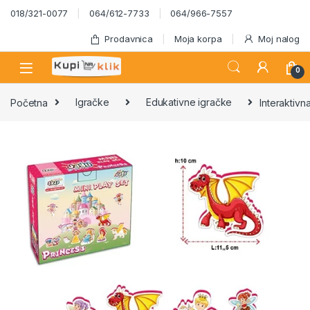
Skip to navigation
Skip to content
018/321-0077
064/612-7733
064/966-7557
Prodavnica
Moja korpa
Moj nalog
0
Početna
Igračke
Edukativne igračke
Interaktivn