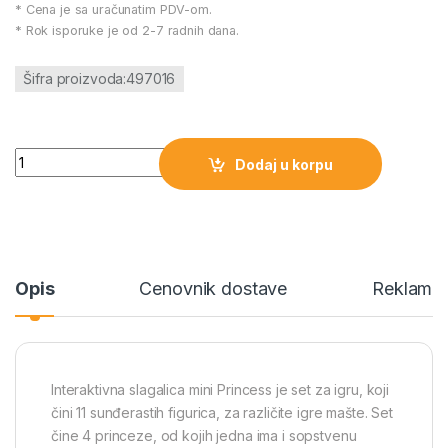
* Cena je sa uračunatim PDV-om.
* Rok isporuke je od 2-7 radnih dana.
Šifra proizvoda:497016
Interaktivna slagalica mini Princess količina
Dodaj u korpu
Opis
Cenovnik dostave
Reklamac
Interaktivna slagalica mini Princess je set za igru, koji
čini 11 sunđerastih figurica, za različite igre mašte. Set
čine 4 princeze, od kojih jedna ima i sopstvenu