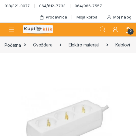
Skip to navigation
Skip to content
018/321-0077
064/612-7733
064/966-7557
Prodavnica
Moja korpa
Moj nalog
0
Početna
Gvožđara
Elektro materijal
Kablovi