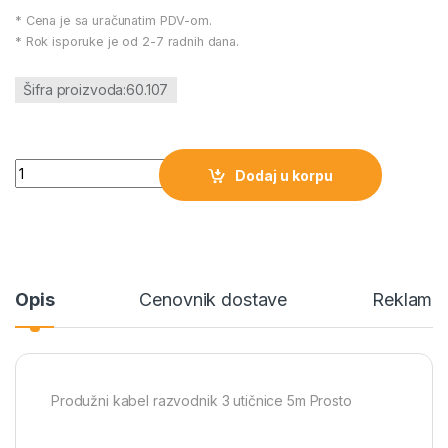
* Cena je sa uračunatim PDV-om.
* Rok isporuke je od 2-7 radnih dana.
Šifra proizvoda:60.107
Produžni kabel razvodnik 3 utičnice 5m Prosto količina
Dodaj u korpu
Opis
Cenovnik dostave
Reklamac
Produžni kabel razvodnik 3 utičnice 5m Prosto