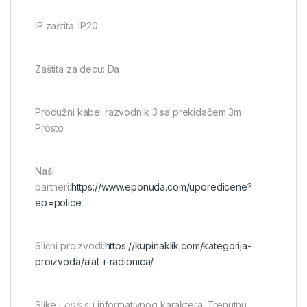
IP zaštita: IP20
Zaštita za decu: Da
Produžni kabel razvodnik 3 sa prekidačem 3m
Prosto
Naši
partneri:
https://www.eponuda.com/uporedicene?
ep=police
Slični proizvodi:
https://kupinaklik.com/kategorija-
proizvoda/alat-i-radionica/
Slike i
opis
su informativnog karaktera. Trenutnu