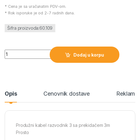
* Cena je sa uračunatim PDV-om.
* Rok isporuke je od 2-7 radnih dana.
Šifra proizvoda:60.109
Produžni kabel razvodnik 3 sa prekidačem 3m Prosto količina
Dodaj u korpu
Opis
Cenovnik dostave
Reklamac
Produžni kabel razvodnik 3 sa prekidačem 3m
Prosto