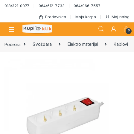
Skip to navigation
Skip to content
018/321-0077
064/612-7733
064/966-7557
Prodavnica
Moja korpa
Moj nalog
0
Početna
Gvožđara
Elektro materijal
Kablovi