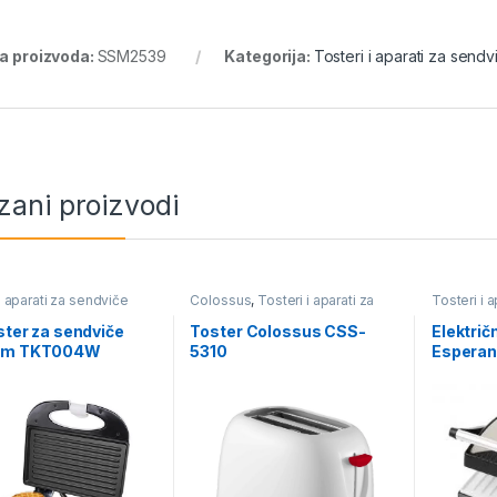
ra proizvoda:
SSM2539
Kategorija:
Tosteri i aparati za sendv
zani proizvodi
i aparati za sendviče
Colossus
,
Tosteri i aparati za
Tosteri i 
sendviče
oster za sendviče
Toster Colossus CSS-
Električn
um TKT004W
5310
Espera