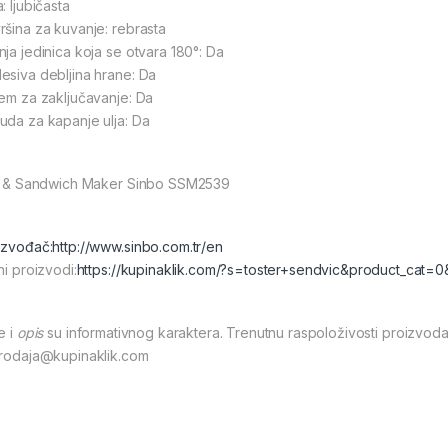
: ljubičasta
ršina za kuvanje: rebrasta
nja jedinica koja se otvara 180°: Da
esiva debljina hrane: Da
tem za zaključavanje: Da
uda za kapanje ulja: Da
ll & Sandwich Maker Sinbo SSM2539
izvođač:
http://www.sinbo.com.tr/en
ni proizvodi:
https://kupinaklik.com/?s=toster+sendvic&product_cat=
e i
opis
su informativnog karaktera. Trenutnu raspoloživosti proizvoda
prodaja@kupinaklik.com