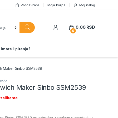
Prodavnica
Moja korpa
Moj nalog
0.00
RSD
0
Imate li pitanja?
ich Maker Sinbo SSM2539
ndviče
ndwich Maker Sinbo SSM2539
 zalihama
aker Sinbo SSM2539 neophodan u svakom domaćinstvu.