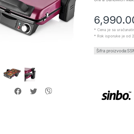
6,990.
* Cena je sa uračunat
* Rok isporuke je od 2
Šifra proizvoda:S