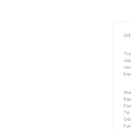
Gri
Tos
više
cen
koj
Sna
Kap
Pod
Tip 
Odv
Funk