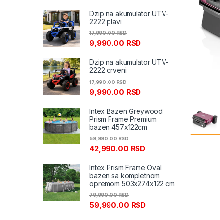
Dzip na akumulator UTV-
2222 plavi
17,990.00
RSD
9,990.00
RSD
Dzip na akumulator UTV-
2222 crveni
17,990.00
RSD
9,990.00
RSD
Intex Bazen Greywood
Prism Frame Premium
bazen 457x122cm
59,990.00
RSD
42,990.00
RSD
Intex Prism Frame Oval
bazen sa kompletnom
opremom 503x274x122 cm
79,990.00
RSD
59,990.00
RSD