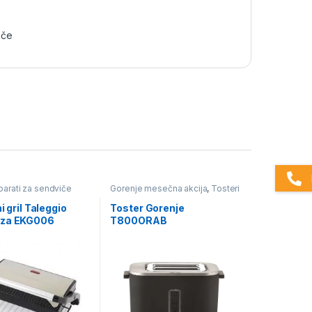
iče
aparati za sendviče
Gorenje mesečna akcija
,
Tosteri
i aparati za sendviče
i gril Taleggio
Toster Gorenje
nza EKG006
T800ORAB