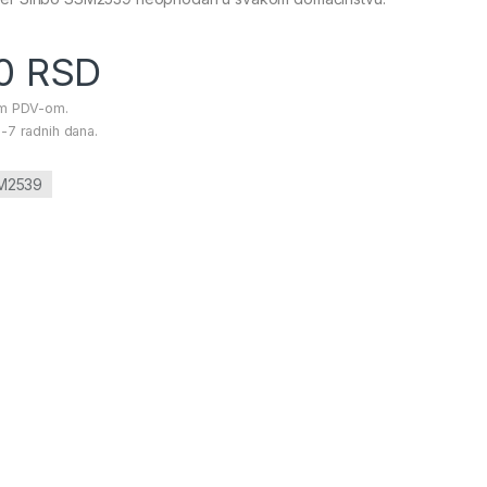
00
RSD
im PDV-om.
-7 radnih dana.
SM2539