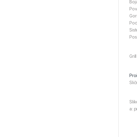
Boja
Pov
Gor
Pod
Sis
Pos
Gri
Pro
Slič
Slik
a: 