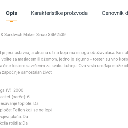
Opis
Karakteristike proizvoda
Cenovnik 
ll & Sandwich Maker Sinbo SSM2539
t je jednostavna, a ukusna užina koja ima mnogo obožavalaca. Bez obzi
 volite sa maslacem ili džemom, jedno je sigurno – tosteri su vrlo koris
a čine tostere savršenim za svaku kuhinju. Ova vrsta uređaja može biti
a započinje samostalan život.
ga (V): 2000
acitet (parče): 6
ešavanje toplote: Da
ploče: Teflon koji se ne lepi
ojiva ploča: Da
cija roštilja: Da