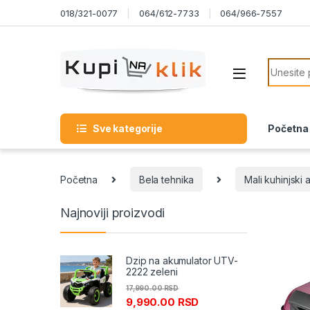
Skip to navigation
Skip to content
018/321-0077
064/612-7733
064/966-7557
Search f
Sve kategorije
Početna
Početna
Bela tehnika
Mali kuhinjski 
Najnoviji proizvodi
Dzip na akumulator UTV-
2222 zeleni
17,990.00
RSD
9,990.00
RSD