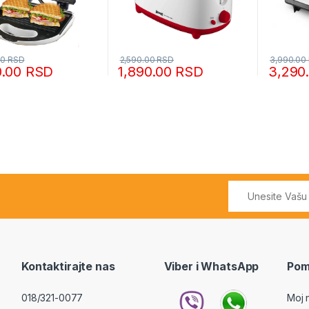
00
RSD
2,590.00
RSD
3,990.00
0.00
RSD
1,890.00
RSD
3,290
Kontaktirajte nas
Viber i WhatsApp
Pom
018/321-0077
Moj 