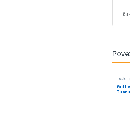
Šif
Pove
Tosteri 
Gril t
Titan