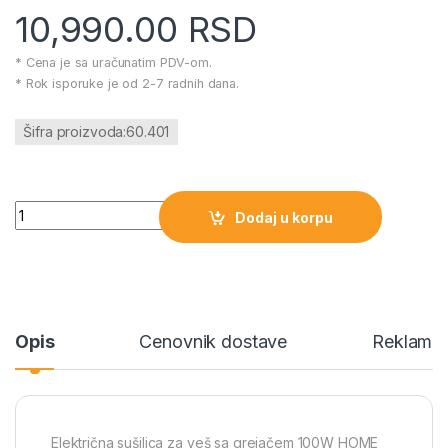
10,990.00
RSD
* Cena je sa uračunatim PDV-om.
* Rok isporuke je od 2-7 radnih dana.
Šifra proizvoda:60.401
Električna sušilica za veš sa grejačem 100W HOME količina
Dodaj u korpu
Opis
Cenovnik dostave
Reklamac
Električna sušilica za veš sa grejačem 100W HOME