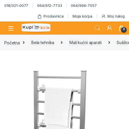
Skip to navigation
Skip to content
018/321-0077
064/612-7733
064/966-7557
Prodavnica
Moja korpa
Moj nalog
0
Početna
Bela tehnika
Mali kućni aparati
Sušili