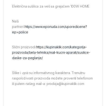
Električna sušilica za veš sa grejačem 100W HOME
Naši
partneri:
https://www.eponuda.com/uporedicene?
ep=police
Slični proizvodi:
https://kupinaklik.com/kategorija-
proizvoda/bela-tehnika/mali-kucni-aparati/susilice-
daske-za-peglanje/
Slike i
opis
su informativnog karaktera. Trenutnu
raspoloživosti proizvoda možete proveriti telefonom
ili putem našeg mail-a: prodaja@kupinaklik.com