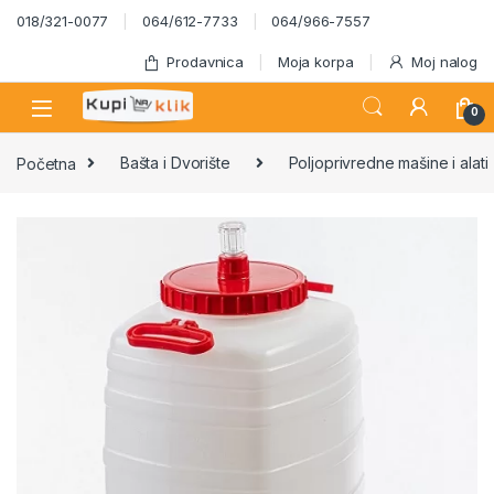
Skip to navigation
Skip to content
018/321-0077
064/612-7733
064/966-7557
Prodavnica
Moja korpa
Moj nalog
0
Početna
Bašta i Dvorište
Poljoprivredne mašine i alati