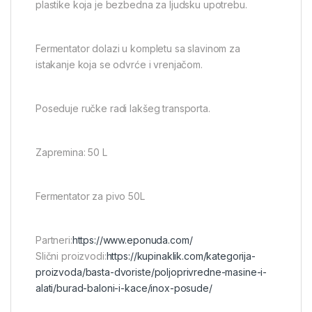
plastike koja je bezbedna za ljudsku upotrebu.
Fermentator dolazi u kompletu sa slavinom za
istakanje koja se odvrće i vrenjačom.
Poseduje ručke radi lakšeg transporta.
Zapremina: 50 L
Fermentator za pivo 50L
Partneri:
https://www.eponuda.com/
Slični proizvodi:
https://kupinaklik.com/kategorija-
proizvoda/basta-dvoriste/poljoprivredne-masine-i-
alati/burad-baloni-i-kace/inox-posude/