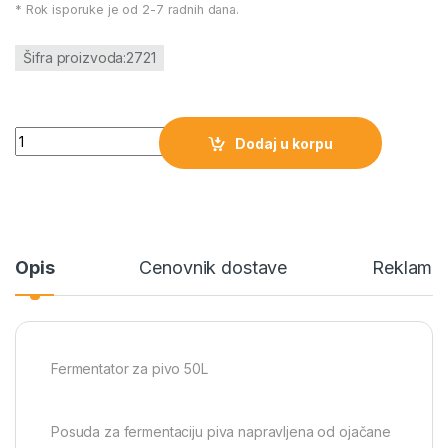
* Rok isporuke je od 2-7 radnih dana.
Šifra proizvoda:2721
Fermentator za pivo 50L količina
Dodaj u korpu
Opis
Cenovnik dostave
Reklamac
Fermentator za pivo 50L
Posuda za fermentaciju piva napravljena od ojačane