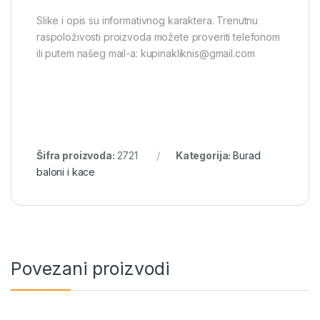
Slike i opis su informativnog karaktera. Trenutnu
raspoloživosti proizvoda možete proveriti telefonom
ili putem našeg mail-a: kupinakliknis@gmail.com
Šifra proizvoda:
2721
Kategorija:
Burad
baloni i kace
Povezani proizvodi