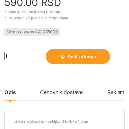
590.00
RSD
* Cena je sa uračunatim PDV-om.
* Rok isporuke je od 2-7 radnih dana.
Šifra proizvoda:80-855000
Solarna ubodna svetiljka 33x4.7x4.7cm količina
Dodaj u korpu
Opis
Cenovnik dostave
Reklamac
Solarna ubodna svetiljka 33×4.7×4.7cm