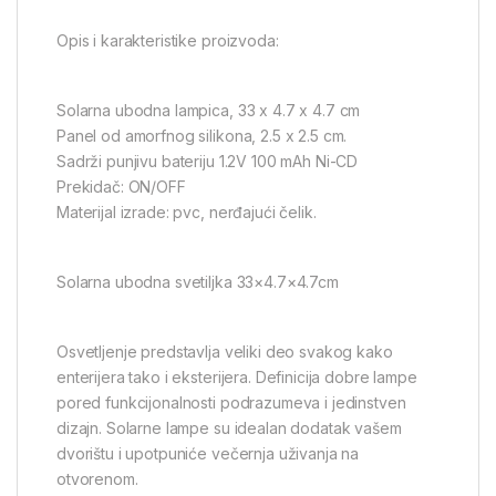
Opis i karakteristike proizvoda:
Solarna ubodna lampica, 33 x 4.7 x 4.7 cm
Panel od amorfnog silikona, 2.5 x 2.5 cm.
Sadrži punjivu bateriju 1.2V 100 mAh Ni-CD
Prekidač: ON/OFF
Materijal izrade: pvc, nerđajući čelik.
Solarna ubodna svetiljka 33×4.7×4.7cm
Osvetljenje predstavlja veliki deo svakog kako
enterijera tako i eksterijera. Definicija dobre lampe
pored funkcijonalnosti podrazumeva i jedinstven
dizajn. Solarne lampe su idealan dodatak vašem
dvorištu i upotpuniće večernja uživanja na
otvorenom.