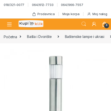
Skip to navigation
Skip to content
018/321-0077
064/612-7733
064/966-7557
Prodavnica
Moja korpa
Moj nalog
0
Početna
Bašta i Dvorište
Baštenske lampe i ukrasi