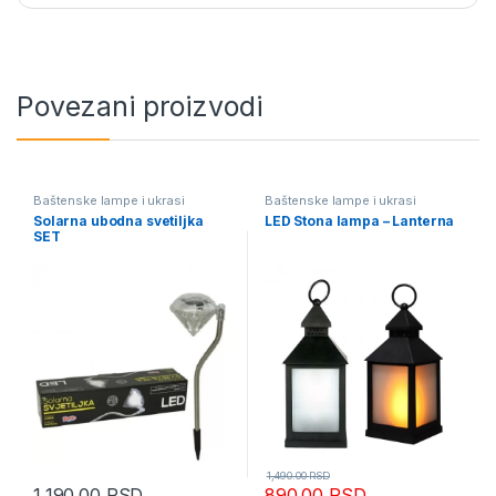
Povezani proizvodi
Baštenske lampe i ukrasi
Baštenske lampe i ukrasi
Solarna ubodna svetiljka
LED Stona lampa – Lanterna
SET
1,490.00
RSD
1,190.00
RSD
890.00
RSD