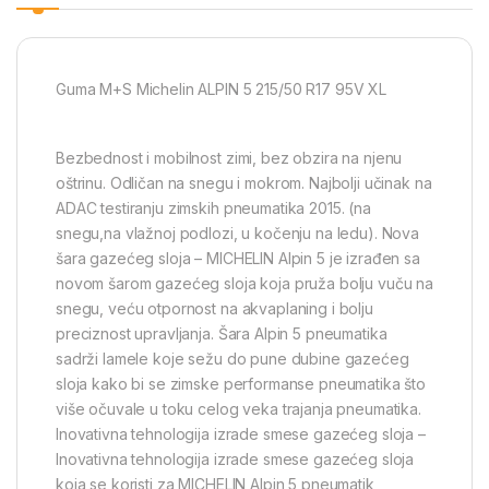
Guma M+S Michelin ALPIN 5 215/50 R17 95V XL
Bezbednost i mobilnost zimi, bez obzira na njenu
oštrinu. Odličan na snegu i mokrom. Najbolji učinak na
ADAC testiranju zimskih pneumatika 2015. (na
snegu,na vlažnoj podlozi, u kočenju na ledu). Nova
šara gazećeg sloja – MICHELIN Alpin 5 je izrađen sa
novom šarom gazećeg sloja koja pruža bolju vuču na
snegu, veću otpornost na akvaplaning i bolju
preciznost upravljanja. Šara Alpin 5 pneumatika
sadrži lamele koje sežu do pune dubine gazećeg
sloja kako bi se zimske performanse pneumatika što
više očuvale u toku celog veka trajanja pneumatika.
Inovativna tehnologija izrade smese gazećeg sloja –
Inovativna tehnologija izrade smese gazećeg sloja
koja se koristi za MICHELIN Alpin 5 pneumatik,