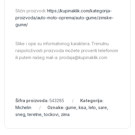
Slični proizvodi:
https://kupinaklik.com/kategorija-
proizvoda/auto-moto-oprema/auto-gume/zimske-
gume/
Slike i opis su informativnog karaktera. Trenutnu
raspoloživosti proizvoda možete proveriti telefonom
ili putem našeg mail-a: prodaja@kupinaklik.com
Šifra proizvoda:
543285
Kategorija:
Michelin
Oznake:
gume
,
kisa
,
leto
,
sare
,
sneg
,
teretne
,
tockovi
,
zima