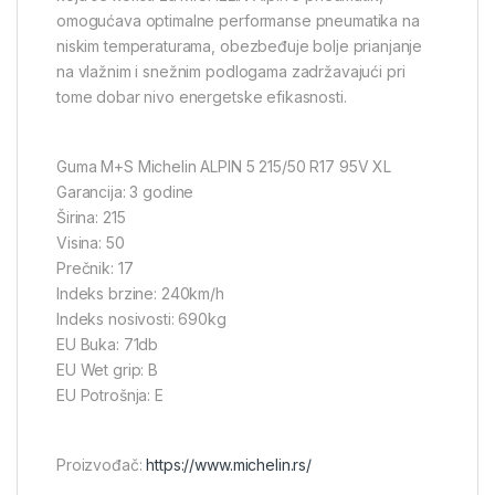
omogućava optimalne performanse pneumatika na
niskim temperaturama, obezbeđuje bolje prianjanje
na vlažnim i snežnim podlogama zadržavajući pri
tome dobar nivo energetske efikasnosti.
Guma M+S Michelin ALPIN 5 215/50 R17 95V XL
Garancija: 3 godine
Širina: 215
Visina: 50
Prečnik: 17
Indeks brzine: 240km/h
Indeks nosivosti: 690kg
EU Buka: 71db
EU Wet grip: B
EU Potrošnja: E
Proizvođač:
https://www.michelin.rs/