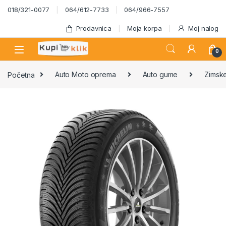
Skip to navigation
Skip to content
018/321-0077
064/612-7733
064/966-7557
Prodavnica
Moja korpa
Moj nalog
0
Početna
Auto Moto oprema
Auto gume
Zimsk