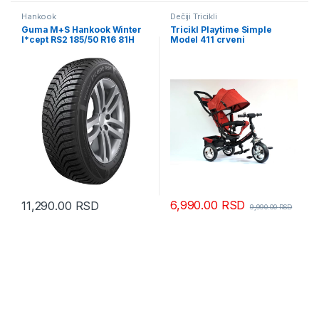
Hankook
Dečiji Tricikli
Guma M+S Hankook Winter
Tricikl Playtime Simple
I*cept RS2 185/50 R16 81H
Model 411 crveni
W452
6,990.00
RSD
11,290.00
RSD
9,990.00
RSD