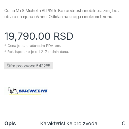
Guma M+S Michelin ALPIN 5 Bezbednost i mobilnost zimi, bez
obzira na njenu oštrinu. Odličan na snegu i mokrom terenu.
19,790.00
RSD
* Cena je sa uračunatim PDV-om.
* Rok isporuke je od 2-7 radnih dana.
Šifra proizvoda:543285
Opis
Karakteristike proizvoda
Oc