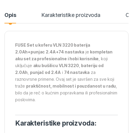
Opis
Karakteristike proizvoda
Ce
FUSE Set u koferu VLN 3220 baterija
2.0Ah+punjac 2.4A+74 nastavka
je
kompletan
aku set za profesionalne i hobi korisnike
, koji
uključuje
aku bušilicu VLN 3220
,
bateriju od
2.0Ah
,
punjač od 2.4A
i
74 nastavka
za
raznovrsne primene. Ovaj set je savršen za sve koji
traže
praktičnost, mobilnost i pouzdanost u radu
,
bilo da je reč o kućnim popravkama ili profesionalnim
poslovima.
Karakteristike proizvoda: