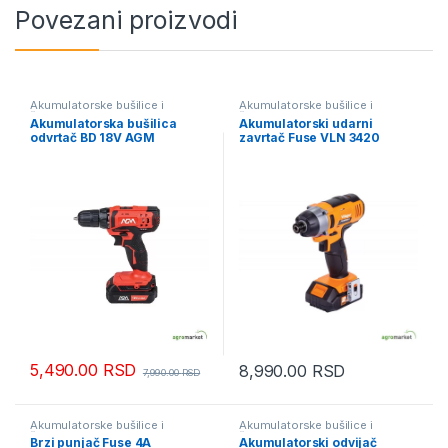
Povezani proizvodi
Akumulatorske bušilice i
Akumulatorske bušilice i
šrafilice
šrafilice
Akumulatorska bušilica
Akumulatorski udarni
odvrtač BD 18V AGM
zavrtač Fuse VLN 3420
5,490.00
RSD
8,990.00
RSD
7,990.00
RSD
Akumulatorske bušilice i
Akumulatorske bušilice i
šrafilice
šrafilice
Brzi punjač Fuse 4A
Akumulatorski odvijač