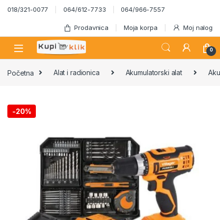
Skip to navigation
Skip to content
018/321-0077
064/612-7733
064/966-7557
Prodavnica
Moja korpa
Moj nalog
0
Početna
Alat i radionica
Akumulatorski alat
Aku
-
20%