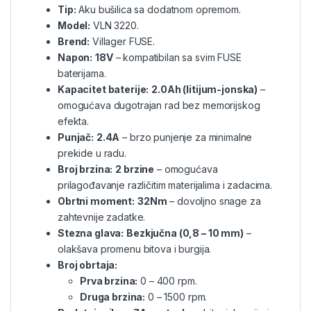
Tip:
Aku bušilica sa dodatnom opremom.
Model:
VLN 3220.
Brend:
Villager FUSE.
Napon:
18V
– kompatibilan sa svim FUSE
baterijama.
Kapacitet baterije:
2.0Ah (litijum-jonska)
–
omogućava dugotrajan rad bez memorijskog
efekta.
Punjač:
2.4A
– brzo punjenje za minimalne
prekide u radu.
Broj brzina:
2 brzine
– omogućava
prilagođavanje različitim materijalima i zadacima.
Obrtni moment:
32Nm
– dovoljno snage za
zahtevnije zadatke.
Stezna glava:
Bezkjučna (0,8 – 10 mm)
–
olakšava promenu bitova i burgija.
Broj obrtaja:
Prva brzina:
0 – 400 rpm.
Druga brzina:
0 – 1500 rpm.