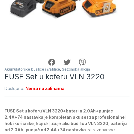
Akumulatorske bušilice i šrafilice
,
Sezonska akcija
FUSE Set u koferu VLN 3220
Dostupno:
Nema na zalihama
FUSE Set u koferu VLN 3220+baterija 2.0Ah+punjac
2.4A+74 nastavka
je
kompletan aku set za profesionalne i
hobi korisnike
, koji uključuje
aku bušilicu VLN 3220
,
bateriju
od 2.0Ah
,
punjač od 2.4A
i
74 nastavka
za raznovrsne