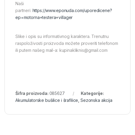
Naši
partneri:
https://www.eponuda.com/uporedicene?
ep=motorna+testera+villager
Slike i opis su informativnog karaktera. Trenutnu
raspoloživosti proizvoda možete proveriti telefonom
ili putem našeg mail-a: kupinakliknis@gmail.com
Šifra proizvoda:
085627
Kategorije:
Akumulatorske bušilice i šrafilice
,
Sezonska akcija