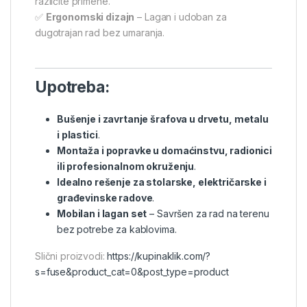
različite primene.
✅
Ergonomski dizajn
– Lagan i udoban za
dugotrajan rad bez umaranja.
Upotreba:
Bušenje i zavrtanje šrafova u drvetu, metalu
i plastici
.
Montaža i popravke u domaćinstvu, radionici
ili profesionalnom okruženju
.
Idealno rešenje za stolarske, električarske i
građevinske radove
.
Mobilan i lagan set
– Savršen za rad na terenu
bez potrebe za kablovima.
Slični proizvodi:
https://kupinaklik.com/?
s=fuse&product_cat=0&post_type=product