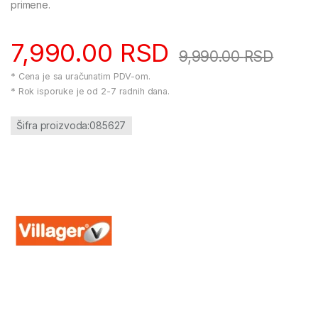
primene.
7,990.00
RSD
9,990.00
RSD
* Cena je sa uračunatim PDV-om.
* Rok isporuke je od 2-7 radnih dana.
Šifra proizvoda:085627