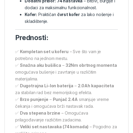
Dodatni pribor:
74 nastavka
– bitovi, burgije i
dodaci za maksimalnu funkcionalnost.
Kofer:
Praktičan
čvrst kofer
za lako nošenje i
skladištenje.
Prednosti:
✅
Kompletan set u koferu
– Sve što vam je
potrebno na jednom mestu.
✅
Snažna aku bušilica
–
32Nm obrtnog momenta
omogućava bušenje i zavrtanje u različitim
materijalima.
✅
Dugotrajna Li-Ion baterija
–
2.0Ah kapaciteta
za stabilan rad bez memorijskog efekta.
✅
Brzo punjenje
–
Punjač 2.4A
smanjuje vreme
čekanja i omogućava brži nastavak rada.
✅
Dva stepena brzine
– Omogućava
prilagođavanje različitim zadacima.
✅
Veliki set nastavaka (74 komada)
– Pogodno za